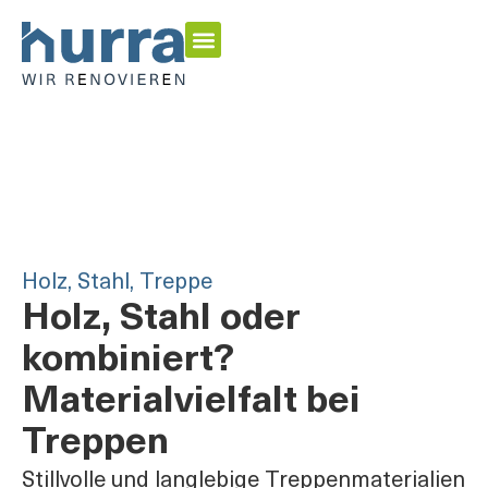
Energetisch Sanieren
Garten & Outdoor
Inspirationen & Home Stories
Holz
,
Stahl
,
Treppe
Holz, Stahl oder
kombiniert?
Materialvielfalt bei
Treppen
Stillvolle und langlebige Treppenmaterialien