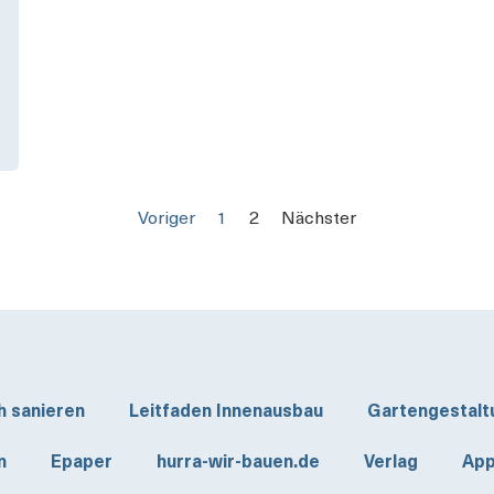
Voriger
1
2
Nächster
h sanieren
Leitfaden Innenausbau
Gartengestalt
n
Epaper
hurra-wir-bauen.de
Verlag
App