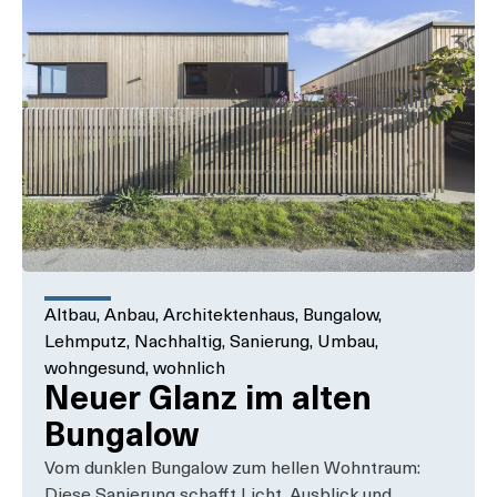
Altbau
,
Anbau
,
Architektenhaus
,
Bungalow
,
Lehmputz
,
Nachhaltig
,
Sanierung
,
Umbau
,
wohngesund
,
wohnlich
Neuer Glanz im alten
Bungalow
Vom dunklen Bungalow zum hellen Wohntraum:
Diese Sanierung schafft Licht, Ausblick und