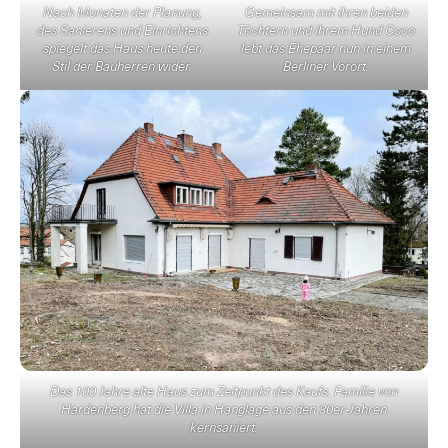
Nach Monaten der Planung,
Gemeinsam mit ihren beiden
des Sanierens und Einrichtens
Töchtern und ihrem Hund Coco
spiegelt das Haus heute den
lebt das Ehepaar nun in einem
Stil der Bauherren wider.
Berliner Vorort.
Das 100 Jahre alte Haus zum Zeitpunkt des Kaufs. Familie von
Hardenberg hat die Villa in Hanglage aus den 30er-Jahren
kernsaniert.