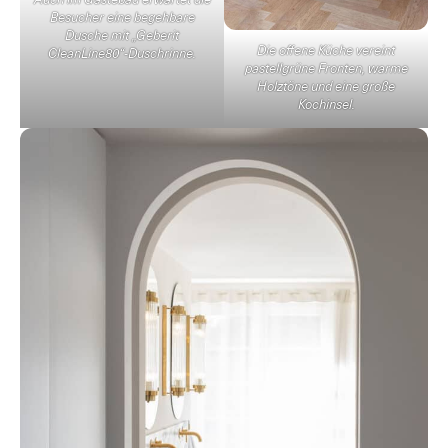
Auch im Gästebad erwartet die
Besucher eine begehbare
Dusche mit „Geberit
Die offene Küche vereint
CleanLine80“-Duschrinne.
pastellgrüne Fronten, warme
Holztöne und eine große
Kochinsel.