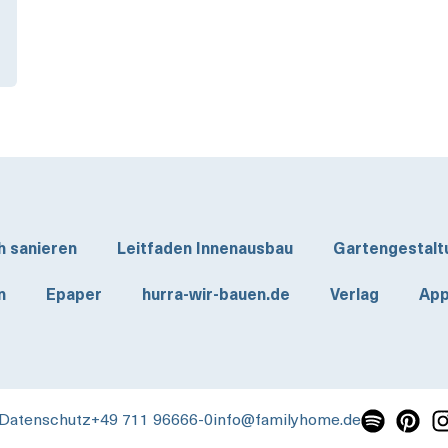
h sanieren
Leitfaden Innenausbau
Gartengestalt
n
Epaper
hurra-wir-bauen.de
Verlag
App
Datenschutz
+49 711 96666-0
info@familyhome.de