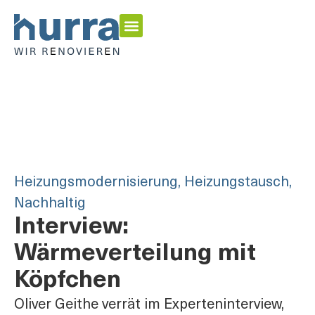
Energetisch Sanieren
Garten & Outdoor
Inspirationen & Home Stories
Heizungsmodernisierung
,
Heizungstausch
,
Nachhaltig
Interview:
Wärmeverteilung mit
Köpfchen
Oliver Geithe verrät im Experteninterview,